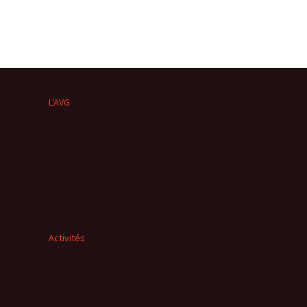
s de roches
L'AVG
es minéraux
fleurements
Activités
roupes