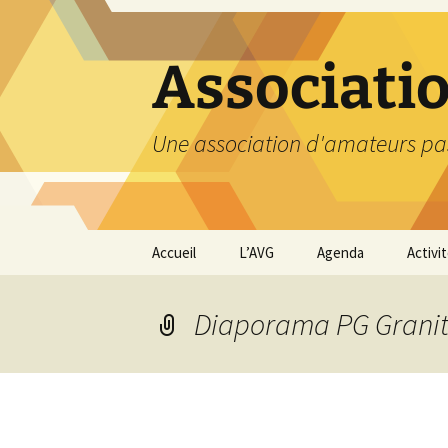
Aller
au
contenu
Associati
Une association d'amateurs pa
Accueil
L’AVG
Agenda
Activi
Qui sommes nous ?
Compt
Diaporama PG Granit
Nos coordonnées
Excurs
Nous contacter et
Travau
Adhésion
Visite
carriè