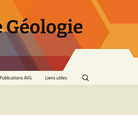
 Géologie
Rechercher :
Publications AVG
Liens utiles
Bulletins annuels
Rétrospective des 50 ans
de l’AVG
Diaporama Exposition
minéralogique AVG 2016