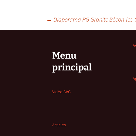
Confé
Navigation
←
Diaporama PG Granite Bécon-les-
des
A
articles
Menu
principal
A
Vidéo AVG
Articles