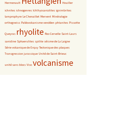
Hettangien
Hermenault
Houiller
ichnites
ichnogenres
Ichthyosarcolites
ignimbrites
lamprophyre
Le Chenaillet
Mervent
Minéralogie
orthogneiss
Paléovolcanisme vendéen
phtanites
Pissotte
rhyolite
Queyras
Roc-Cervelle
Saint-Laurs
sanidine
Sphaerulites
spilite
séisme de La Laigne
Série volcanique de Erquy
Tectonique des plaques
Transgression jurassique
Unité de Saint-Brieuc
volcanisme
unité sans blocs
Viso