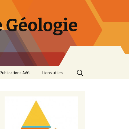
 Géologie
Rechercher :
Publications AVG
Liens utiles
Bulletins annuels
Rétrospective des 50 ans
de l’AVG
Diaporama Exposition
minéralogique AVG 2016