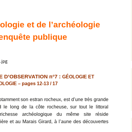
Expositions,
rences
Conférences…
éologie et de l’archéologie
Galerie de photos
Roches
’enquête publique
Diaporamas
Lames mince
Galerie de vidéos
Minéraux
Cartes – schémas –
Inventaire d
Echelles des temps
vendéens
 D’OBSERVATION n°7 :
GÉOLOGIE ET
OGIE – pages 12-13 / 17
Carnets de voyages
Fossiles
Analyse de livres, revues,
Paysages, af
otamment son estran rocheux, est d’une très grande
…
 le long de la côte rocheuse, sur tout le littoral
Photos de g
a richesse archéologique du même site réside
ère et au Marais Girard, à l’aune des découvertes