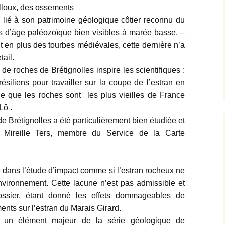
lloux, des ossements
e lié à son patrimoine géologique côtier reconnu du
ons d’àge paléozoïque bien visibles à marée basse. –
t en plus des tourbes médiévales, cette dernière n’a
tail.
 de roches de Brétignolles inspire les scientifiques :
résiliens pour travailler sur la coupe de l’estran en
le que les roches sont les plus vieilles de France
Lô .
de Brétignolles a été particulièrement bien étudiée et
e Mireille Ters, membre du Service de la Carte
té dans l’étude d’impact comme si l’estran rocheux ne
environnement. Cette lacune n’est pas admissible et
ssier, étant donné les effets dommageables de
nts sur l’estran du Marais Girard.
ais un élément majeur de la série géologique de