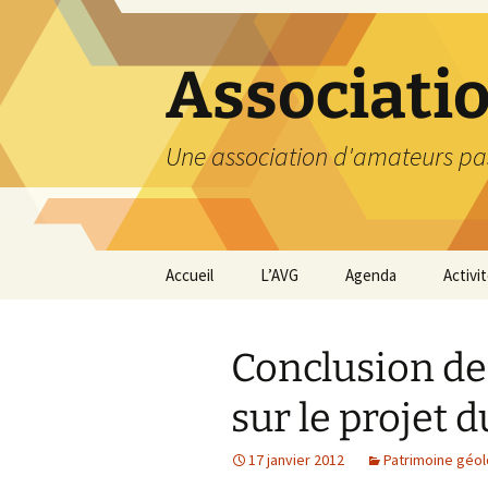
Aller
au
contenu
Associati
Une association d'amateurs pa
Accueil
L’AVG
Agenda
Activi
Qui sommes nous ?
Compt
Conclusion de
Nos coordonnées
Excurs
sur le projet 
Nous contacter et
Travau
Adhésion
17 janvier 2012
Patrimoine géo
Visite
carriè