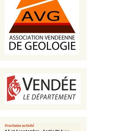
s de roches
es minéraux
fleurements
roupes
Prochaine activité