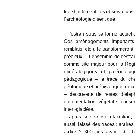
Indistinctement, les observations
l’archéologie disent que :
– l’estran sous sa forme actuell
Ces aménagements importants (ré
remblais, etc.), le transformero
précieux. – l’ensemble de l’estr
comme site majeur pour la Régi
minéralogiques et paléontolog
pédagogique – le tracé du che
géologique et préhistorique remar
– découverte de restes d’élép
documentation végétale, conser
inter¬glacière,
– après la dernière glaciation
aussi, laissé des traces : arair
à-dire 2 300 ans avant J-C. Le