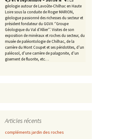
4,5 et 6 septembre – Sortie N° 4 :
La
géologie autour de Lavoûte-Chilhac en Haute
Loire sous la conduite de Roger MARION,
géologue passionné des richesses du secteur et
président fondateur du GGVA ‘’Groupe
Géologique du Val d’Allier’’. Visites de son
exposition de minéraux et roches du secteur, du
musée de paléontologie de Chilhac, de la
carrière du Mont Coupet et ses péridotites, d’un
paléosol, d’une carrière de palagonite, d’un
gisement de fluorite, etc…
Articles récents
compléments jardin des roches