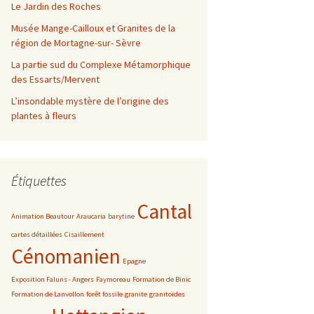
Le Jardin des Roches
Musée Mange-Cailloux et Granites de la
région de Mortagne-sur- Sèvre
La partie sud du Complexe Métamorphique
des Essarts/Mervent
L’insondable mystère de l’origine des
plantes à fleurs
Étiquettes
Cantal
Animation Beautour
Araucaria
barytine
cartes détaillées
Cisaillement
Cénomanien
Epagne
Exposition Faluns - Angers
Faymoreau
Formation de Binic
Formation de Lanvollon
forêt fossile
granite
granitoïdes