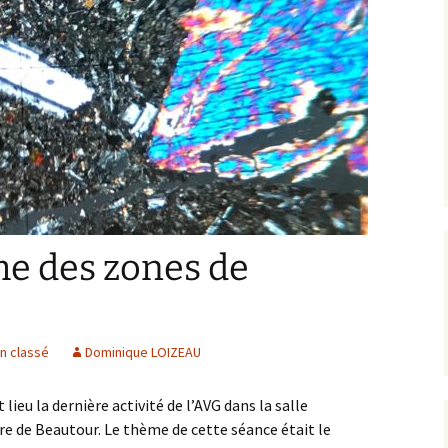
Expositions,
rences
Conférences…
Galerie de photos
Roches
Diaporamas
Lames mince
Galerie de vidéos
Minéraux
Cartes – schémas –
Inventaire d
Echelles des temps
vendéens
e des zones de
Carnets de voyages
Fossiles
Analyse de livres, revues,
Paysages, af
…
n classé
Dominique LOIZEAU
Photos de g
ieu la dernière activité de l’AVG dans la salle
e de Beautour. Le thème de cette séance était le