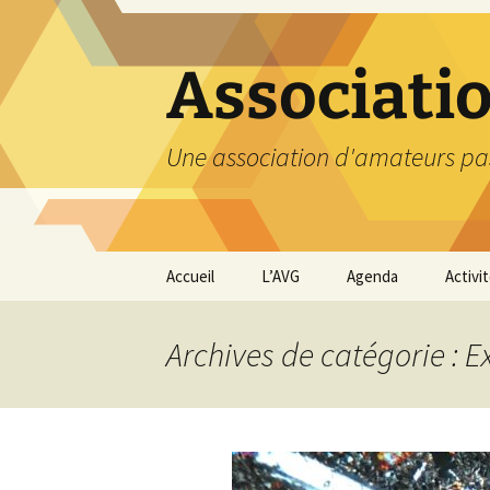
Aller
au
contenu
Associati
Une association d'amateurs pa
Accueil
L’AVG
Agenda
Activi
Qui sommes nous ?
Compt
Archives de catégorie : 
Nos coordonnées
Excurs
Nous contacter et
Travau
Adhésion
Visite
carriè