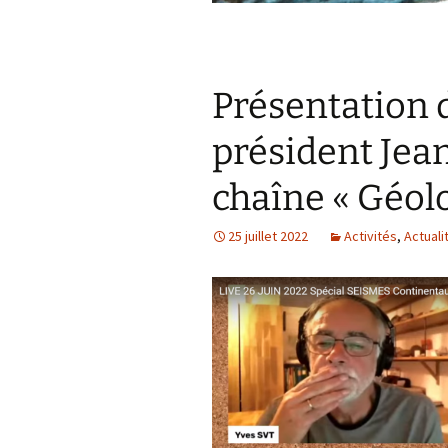
Présentation d
président Jean
chaîne « Géol
25 juillet 2022
Activités
,
Actuali