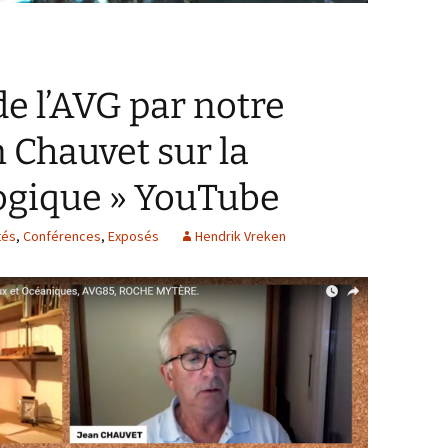
e l’AVG par notre
 Chauvet sur la
ogique » YouTube
tés
,
Conférences
,
Exposés
Hendrik Vreken