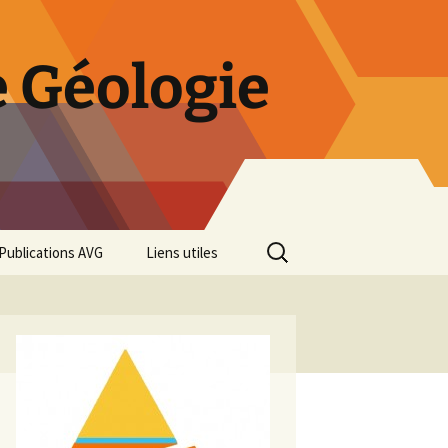
 Géologie
Rechercher :
Publications AVG
Liens utiles
Bulletins annuels
Rétrospective des 50 ans
de l’AVG
Diaporama Exposition
minéralogique AVG 2016