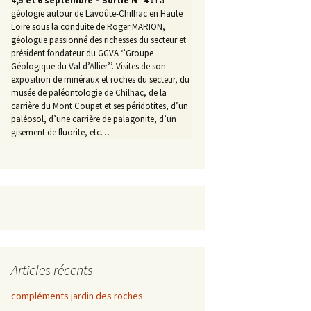
4,5 et 6 septembre – Sortie N° 4 :
La
géologie autour de Lavoûte-Chilhac en Haute
Loire sous la conduite de Roger MARION,
géologue passionné des richesses du secteur et
président fondateur du GGVA ‘’Groupe
Géologique du Val d’Allier’’. Visites de son
exposition de minéraux et roches du secteur, du
musée de paléontologie de Chilhac, de la
carrière du Mont Coupet et ses péridotites, d’un
paléosol, d’une carrière de palagonite, d’un
gisement de fluorite, etc…
Articles récents
compléments jardin des roches