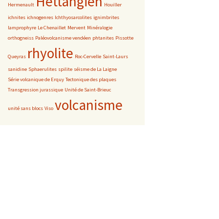
Hettangien
Hermenault
Houiller
ichnites
ichnogenres
Ichthyosarcolites
ignimbrites
lamprophyre
Le Chenaillet
Mervent
Minéralogie
orthogneiss
Paléovolcanisme vendéen
phtanites
Pissotte
rhyolite
Queyras
Roc-Cervelle
Saint-Laurs
sanidine
Sphaerulites
spilite
séisme de La Laigne
Série volcanique de Erquy
Tectonique des plaques
Transgression jurassique
Unité de Saint-Brieuc
volcanisme
unité sans blocs
Viso