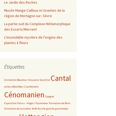
Le Jardin des Roches
Musée Mange-Cailloux et Granites de la
région de Mortagne-sur- Sèvre
La partie sud du Complexe Métamorphique
des Essarts/Mervent
L’insondable mystère de l’origine des
plantes à fleurs
Étiquettes
Cantal
Animation Beautour
Araucaria
barytine
cartes détaillées
Cisaillement
Cénomanien
Epagne
Exposition Faluns - Angers
Faymoreau
Formation de Binic
Formation de Lanvollon
forêt fossile
granite
granitoïdes