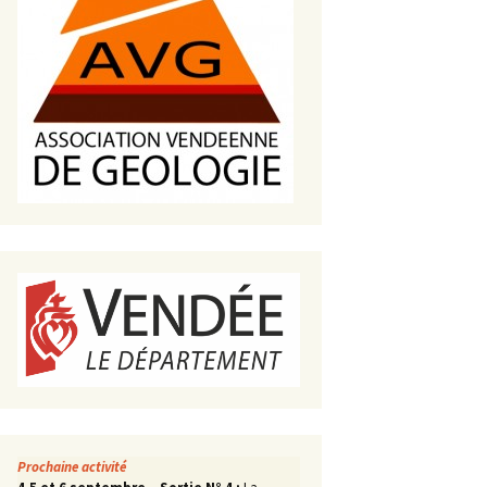
s de roches
es minéraux
fleurements
roupes
Prochaine activité